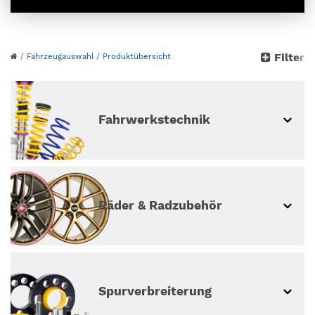
Bitte wähle dein Auto
Filter
/
Fahrzeugauswahl
/ Produktübersicht
aus
weiter ohne Fahrzeugauswahl
Fahrwerkstechnik
Räder & Radzubehör
Spur­ver­breiterung