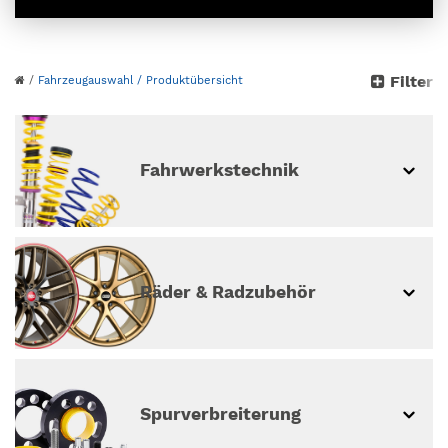
Bitte wähle dein Auto
Filter
/
Fahrzeugauswahl
/ Produktübersicht
aus
weiter ohne Fahrzeugauswahl
Fahrwerkstechnik
Räder & Radzubehör
Spur­ver­breiterung