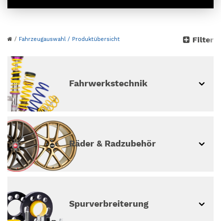
Bitte wähle dein Auto
Filter
/
Fahrzeugauswahl
/ Produktübersicht
aus
weiter ohne Fahrzeugauswahl
Fahrwerkstechnik
Räder & Radzubehör
Spur­ver­breiterung