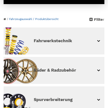
Bitte wähle dein Auto
Filter
/
Fahrzeugauswahl
/ Produktübersicht
aus
weiter ohne Fahrzeugauswahl
Fahrwerkstechnik
Räder & Radzubehör
Spur­ver­breiterung