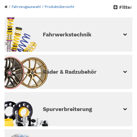
Bitte wähle dein Auto
Filter
/
Fahrzeugauswahl
/ Produktübersicht
aus
weiter ohne Fahrzeugauswahl
Fahrwerkstechnik
Räder & Radzubehör
Spur­ver­breiterung