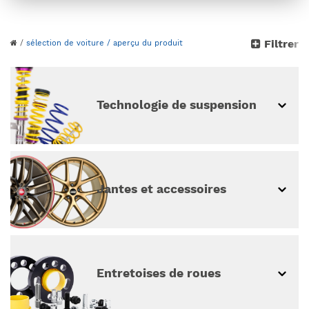
Veuillez choisir votre
Filtrer
/
sélection de voiture
/ aperçu du produit
véhicule
continuer sans sélection de véhicule
Technologie de suspension
Jantes et accessoires
Entretoises de roues