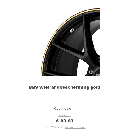
BBS wielrandbescherming gold
Kleur
:
gold
€ 90,75
€ 88,03
incl. BTW, excl.
Verzendkosten