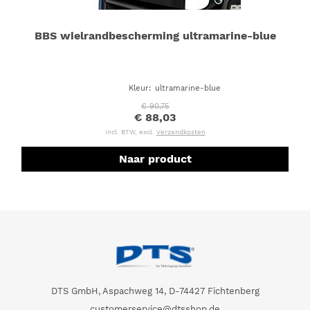
BBS wielrandbescherming ultramarine-blue
Kleur
:
ultramarine-blue
€ 90,75
€ 88,03
incl. BTW, excl.
Verzendkosten
Naar product
DTS GmbH, Aspachweg 14, D-74427 Fichtenberg
customerservice@dtsshop.de