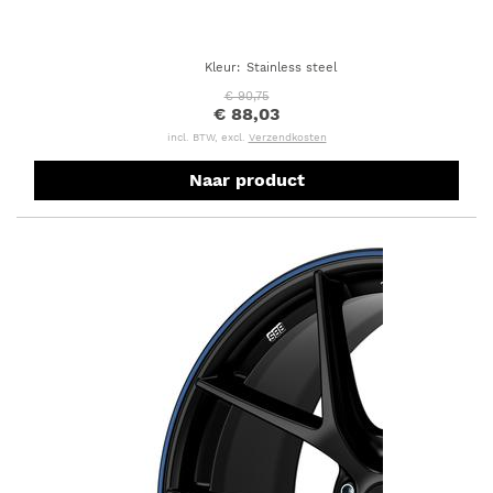
Kleur
:
Stainless steel
€ 90,75
€ 88,03
incl. BTW, excl.
Verzendkosten
Naar product