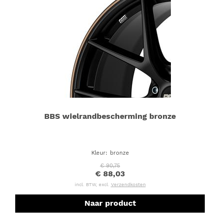
BBS wielrandbescherming bronze
Kleur
:
bronze
€ 90,75
€ 88,03
incl. BTW, excl.
Verzendkosten
Naar product