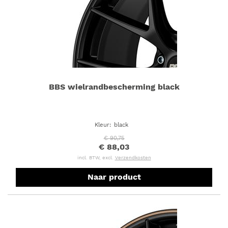
BBS wielrandbescherming black
Kleur
:
black
€ 90,75
€ 88,03
incl. BTW, excl.
Verzendkosten
Naar product