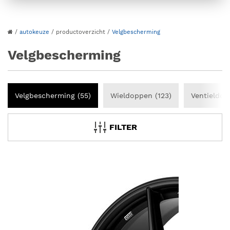
/
autokeuze
/
productoverzicht
/
Velgbescherming
Velgbescherming
Velgbescherming (55)
Wieldoppen (123)
Ventieldop
FILTER