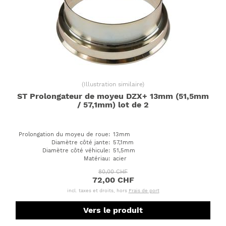
(
Illustration similaire
)
ST Prolongateur de moyeu DZX+ 13mm (51,5mm
/ 57,1mm) lot de 2
Prolongation du moyeu de roue
:
13mm
Diamètre côté jante
:
57,1mm
Diamètre côté véhicule
:
51,5mm
Matériau
:
acier
80,00 CHF
72,00 CHF
incl. taxes et droits, hors
Frais de port
Vers le produit