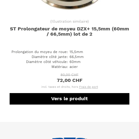
(
Illustration similaire
)
ST Prolongateur de moyeu DZX+ 15,5mm (60mm
/ 66,5mm) lot de 2
Prolongation du moyeu de roue
:
15,5mm
Diamètre côté jante
:
66,5mm
Diamètre côté véhicule
:
60mm
Matériau
:
acier
80,00 CHF
72,00 CHF
incl. taxes et droits, hors
Frais de port
Vers le produit