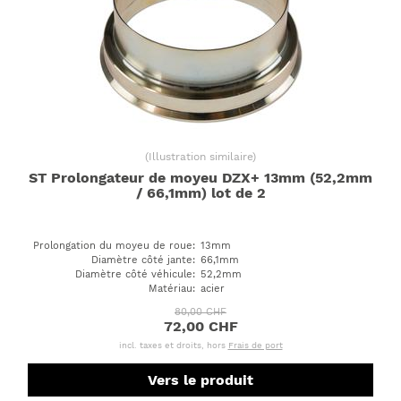
(
Illustration similaire
)
ST Prolongateur de moyeu DZX+ 13mm (52,2mm
/ 66,1mm) lot de 2
Prolongation du moyeu de roue
:
13mm
Diamètre côté jante
:
66,1mm
Diamètre côté véhicule
:
52,2mm
Matériau
:
acier
80,00 CHF
72,00 CHF
incl. taxes et droits, hors
Frais de port
Vers le produit