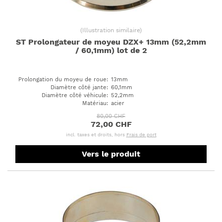
(
Illustration similaire
)
ST Prolongateur de moyeu DZX+ 13mm (52,2mm
/ 60,1mm) lot de 2
Prolongation du moyeu de roue
:
13mm
Diamètre côté jante
:
60,1mm
Diamètre côté véhicule
:
52,2mm
Matériau
:
acier
80,00 CHF
72,00 CHF
incl. taxes et droits, hors
Frais de port
Vers le produit