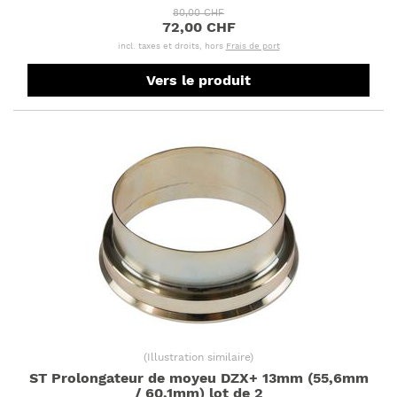
80,00 CHF
72,00 CHF
incl. taxes et droits, hors
Frais de port
Vers le produit
(
Illustration similaire
)
ST Prolongateur de moyeu DZX+ 13mm (55,6mm
/ 60,1mm) lot de 2