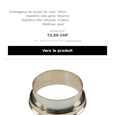
Prolongation du moyeu de roue
:
13mm
Diamètre côté jante
:
56,5mm
Diamètre côté véhicule
:
51,9mm
Matériau
:
acier
80,00 CHF
72,00 CHF
incl. taxes et droits, hors
Frais de port
Vers le produit