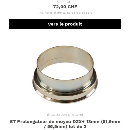
80,00 CHF
72,00 CHF
incl. taxes et droits, hors
Frais de port
Vers le produit
(
Illustration similaire
)
ST Prolongateur de moyeu DZX+ 13mm (51,9mm
/ 56,5mm) lot de 2