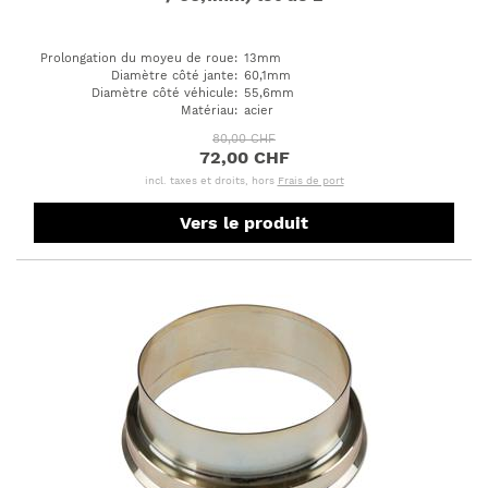
Prolongation du moyeu de roue
:
13mm
Diamètre côté jante
:
60,1mm
Diamètre côté véhicule
:
55,6mm
Matériau
:
acier
80,00 CHF
72,00 CHF
incl. taxes et droits, hors
Frais de port
Vers le produit