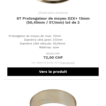
(
Illustration similaire
)
ST Prolongateur de moyeu DZX+ 13mm
(50,45mm / 57,1mm) lot de 2
Prolongation du moyeu de roue
:
13mm
Diamètre côté jante
:
57,1mm
Diamètre côté véhicule
:
50,45mm
Matériau
:
acier
80,00 CHF
72,00 CHF
incl. taxes et droits, hors
Frais de port
Vers le produit