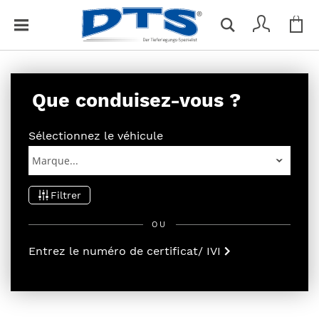
Mon
F
Vous n'avez aucun article dans votre panier.
e
r
m
e
Que conduisez-vous ?
r
Sélectionnez le véhicule
Filtrer
OU
Entrez le numéro de certificat/ IVI