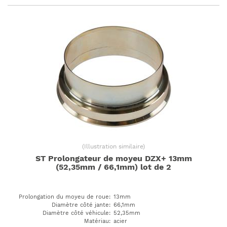
(
Illustration similaire
)
ST Prolongateur de moyeu DZX+ 13mm
(52,35mm / 66,1mm) lot de 2
Prolongation du moyeu de roue
:
13mm
Diamètre côté jante
:
66,1mm
Diamètre côté véhicule
:
52,35mm
Matériau
:
acier