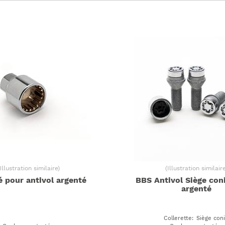
e
ited
UES
ue
ante
Illustration similaire
)
(
Illustration similair
 pour antivol argenté
BBS Antivol Siège con
argenté
Collerette
:
Siège con