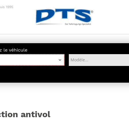
is 1995
IRES
MARCHANDISE
NOS 
 le véhicule
Marchandise
dard
cercle de
tion antivol