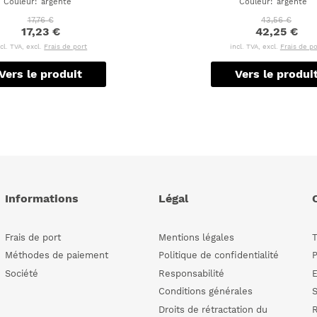
Couleur
:
argenté
Couleur
:
argenté
17,76 €
43,56 €
17,23 €
42,25 €
ncl. TVA, excl.
Frais de port
incl. TVA, excl.
Frais de po
Vers le produit
Vers le produi
Informations
Légal
Frais de port
Mentions légales
Méthodes de paiement
Politique de confidentialité
Société
Responsabilité
E
Conditions générales
Droits de rétractation du
R