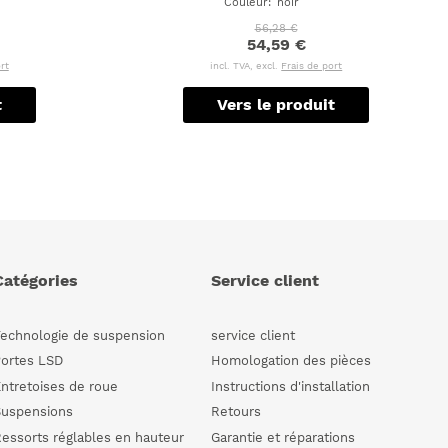
Couleur
:
noir
56,28 €
54,59 €
rt
incl. TVA, excl.
Frais de port
t
Vers le produit
Catégories
Service client
Technologie de suspension
service client
Portes LSD
Homologation des pièces
ntretoises de roue
Instructions d'installation
Suspensions
Retours
essorts réglables en hauteur
Garantie et réparations