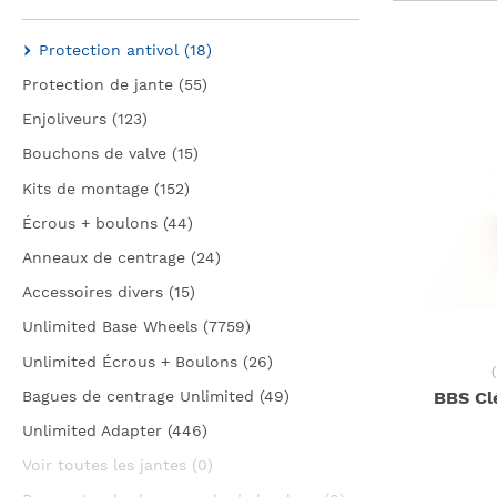
Écrous + boulons
Ressorts à gaz
Protection antivol (18)
Anneaux de centrag
Accessoires
Protection de jante (55)
Accessoires divers
Enjoliveurs (123)
Système de roues Unlim
Bouchons de valve (15)
Kits de montage (152)
ENTRETOISES DE RO
Écrous + boulons (44)
Entretoises de roue
Anneaux de centrage (24)
Accessoires divers (15)
Écrous/Verrous de ro
Unlimited Base Wheels (7759)
Boulons/Verrous de j
Unlimited Écrous + Boulons (26)
(
Extensions de moyeu
Bagues de centrage Unlimited (49)
BBS Clé
Unlimited Adapter (446)
Voir toutes les jantes (0)