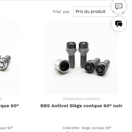
pour Opel
pour Skoda
Trier par
pour Seat / Cupra
e
)
(
Illustration similaire
)
ique 60°
BBS Antivol Siège conique 60° noir
ique 60°
Collerette
:
Siège conique 60°