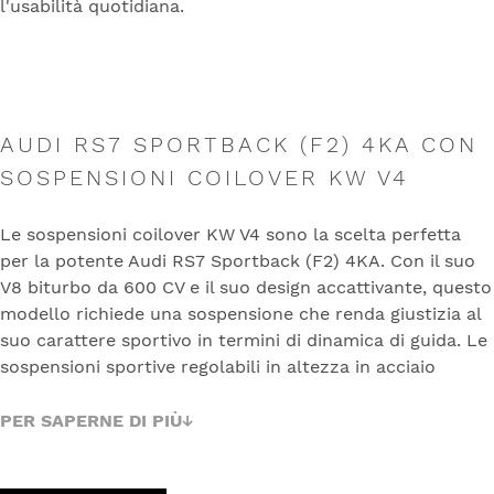
l'usabilità quotidiana.
AUDI RS7 SPORTBACK (F2) 4KA CON
SOSPENSIONI COILOVER KW V4
Le sospensioni coilover KW V4 sono la scelta perfetta
per la potente Audi RS7 Sportback (F2) 4KA. Con il suo
V8 biturbo da 600 CV e il suo design accattivante, questo
modello richiede una sospensione che renda giustizia al
suo carattere sportivo in termini di dinamica di guida. Le
sospensioni sportive regolabili in altezza in acciaio
inossidabile consentono un abbassamento continuo da
15 a 40 mm sull'asse anteriore e da 10 a 40 mm sull'asse
PER SAPERNE DI PIÙ
posteriore, per un'altezza del veicolo notevolmente
ottimizzata, pur mantenendo l'idoneità all'uso