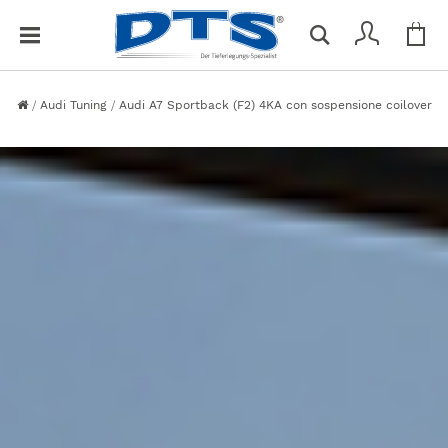
Car
C
Non hai articoli nel tuo carrello.
h
i
u
Audi Tuning
Audi A7 Sportback (F2) 4KA con sospensione coilover
d
i