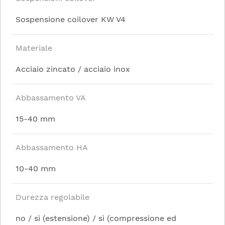
Smorzamento in estensione e in compressione
Sospensione coilover KW V4
regolabile separatamente
Abbassamento graduale di 15-40 mm all'anteriore,
Materiale
10-40 mm al posteriore
Acciaio zincato / acciaio inox
Alloggiamento in acciaio inox per la massima
durata
Abbassamento VA
Maneggevolezza ottimale su strada
Equilibrio perfetto per la trazione Quattro
15-40 mm
Abbassamento HA
10-40 mm
Durezza regolabile
no / sì (estensione) / sì (compressione ed