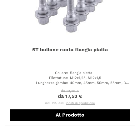
ST bullone ruota flangia piatta
Collare
:
flangia piatta
Filettatura
:
M12x1,25, M12x1,5
Lunghezza gambo
:
40mm, 45mm, 50mm, 55mm, 33mm, 37mm, 43mm, 48mm, 53mm, 35mm, 36mm, 41mm, 46mm, 51mm, 56mm
da 19,48 €
da 17,53 €
incl. IVA, escl.
Costi di spedizione
Al Prodotto