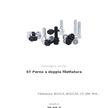
(
Immagine simile
)
ST Perno a doppia filettatura
Filettatura
:
M12x1,5, M12x1,25, 1/2 UNF, M14x1,5, M14x1,25
39,98 €
35,98 €