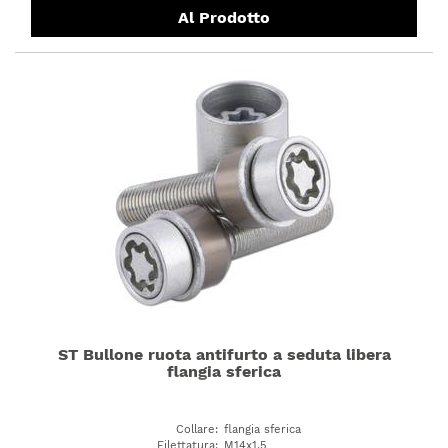
Al Prodotto
ST Bullone ruota antifurto a seduta libera
flangia sferica
Collare
:
flangia sferica
Filettatura
:
M14x1,5