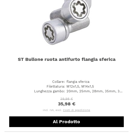
ST Bullone ruota antifurto flangia sferica
Collare
:
flangia sferica
Filettatura
:
M12x1,5, M14x1,5
Lunghezza gambo
:
20mm, 25mm, 28mm, 35mm, 38mm, 40mm, 43mm, 45mm, 47mm, 50mm, 52mm, 55mm, 60mm, 24mm, 31mm, 56mm, 27mm, 29mm, 32mm, 37mm, 42mm, 65mm
39,98 €
35,98 €
incl. IVA, escl.
Costi di spedizione
Al Prodotto