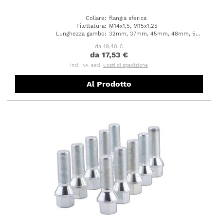
Collare
:
flangia sferica
Filettatura
:
M14x1,5, M15x1,25
Lunghezza gambo
:
32mm, 37mm, 45mm, 48mm, 50mm, 53mm, 58mm, 62mm, 33mm, 38mm, 43mm, 28mm, 30mm, 42mm, 36mm, 26mm, 29mm, 39mm, 51mm, 57mm, 60mm, 63mm, 66mm
da 19,48 €
da 17,53 €
incl. IVA, escl.
Costi di spedizione
Al Prodotto