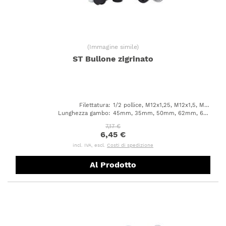
(
Immagine simile
)
ST Bullone zigrinato
Filettatura
:
1/2 pollice, M12x1,25, M12x1,5, M14x1,5, M14x2,0, M18x1,5
Lunghezza gambo
:
45mm, 35mm, 50mm, 62mm, 60mm, 65mm, 61mm, 70mm, 40mm, 59mm, 77mm
7,17 €
6,45 €
incl. IVA, escl.
Costi di spedizione
Al Prodotto