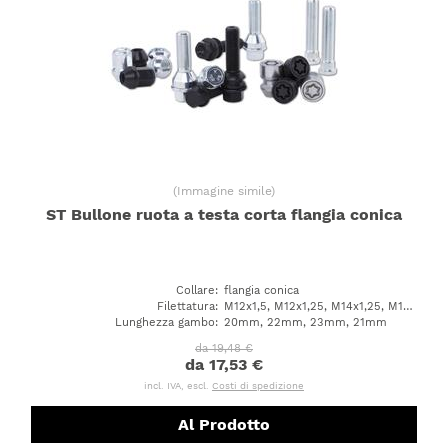
(
Immagine simile
)
ST Bullone ruota a testa corta flangia conica
Collare
:
flangia conica
Filettatura
:
M12x1,5, M12x1,25, M14x1,25, M14x1,5
Lunghezza gambo
:
20mm, 22mm, 23mm, 21mm
da 19,48 €
da 17,53 €
incl. IVA, escl.
Costi di spedizione
Al Prodotto