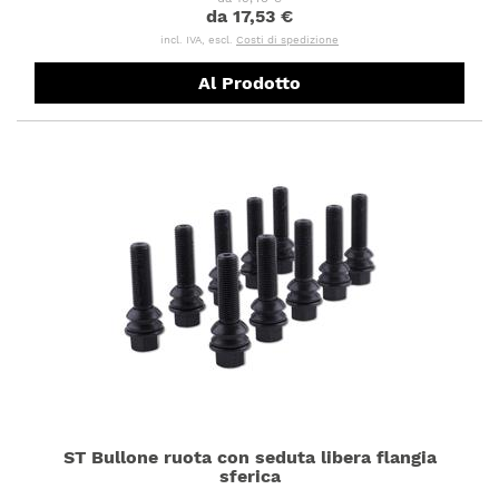
da 17,53 €
incl. IVA, escl.
Costi di spedizione
Al Prodotto
ST Bullone ruota con seduta libera flangia
sferica