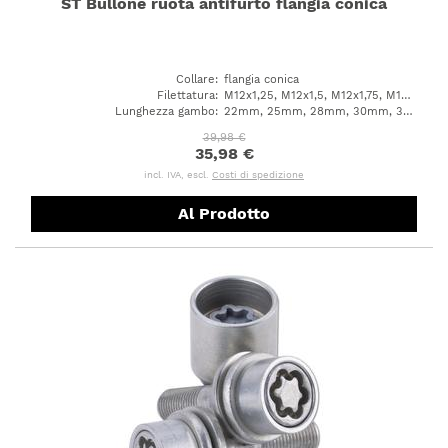
ST Bullone ruota antifurto flangia conica
Collare
:
flangia conica
Filettatura
:
M12x1,25, M12x1,5, M12x1,75, M14x1,25, M14x1,5
Lunghezza gambo
:
22mm, 25mm, 28mm, 30mm, 33mm, 35mm, 40mm, 45mm, 50mm, 60mm, 23mm, 31mm, 38mm, 43mm, 48mm, 56mm, 55mm, 47mm
39,98 €
35,98 €
incl. IVA, escl.
Costi di spedizione
Al Prodotto