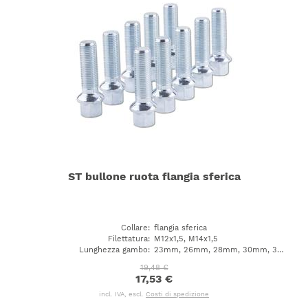
ST bullone ruota flangia sferica
Collare
:
flangia sferica
Filettatura
:
M12x1,5, M14x1,5
Lunghezza gambo
:
23mm, 26mm, 28mm, 30mm, 32mm, 35mm, 37mm, 40mm, 45mm, 50mm, 55mm, 60mm, 27mm, 43mm, 47mm, 65mm, 52mm, 38mm, 48mm, 31mm, 57mm
19,48 €
17,53 €
incl. IVA, escl.
Costi di spedizione