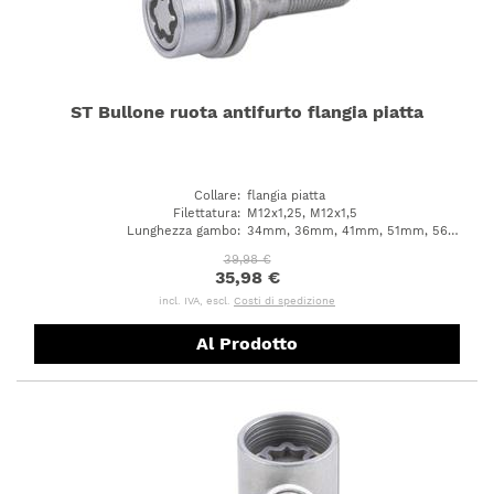
ST Bullone ruota antifurto flangia piatta
Collare
:
flangia piatta
Filettatura
:
M12x1,25, M12x1,5
Lunghezza gambo
:
34mm, 36mm, 41mm, 51mm, 56mm, 61mm, 44mm
39,98 €
35,98 €
incl. IVA, escl.
Costi di spedizione
Al Prodotto