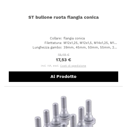
ST bullone ruota flangia conica
Collare
:
flangia conica
Filettatura
:
M12x1,25, M12x1,5, M14x1,25, M14x1,5, M12x1,75
Lunghezza gambo
:
39mm, 45mm, 50mm, 55mm, 28mm, 31mm, 36mm, 42mm, 24mm, 30mm, 32mm, 35mm, 37mm, 43mm, 47mm, 60mm, 33mm, 38mm, 41mm, 70mm, 26mm, 27mm, 40mm, 25mm, 48mm
19,48 €
17,53 €
incl. IVA, escl.
Costi di spedizione
Al Prodotto