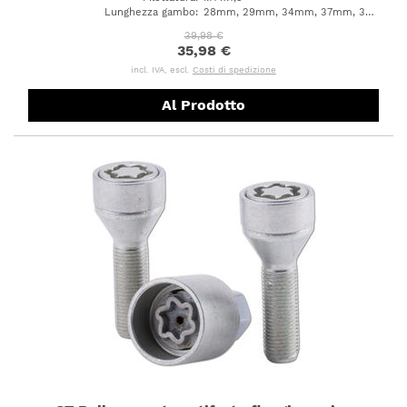
Lunghezza gambo
:
28mm, 29mm, 34mm, 37mm, 39mm, 43mm, 45mm, 48mm, 50mm, 53mm, 58mm
39,98 €
35,98 €
incl. IVA, escl.
Costi di spedizione
Al Prodotto