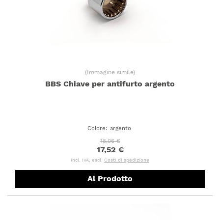
(
Immagine simile
)
BBS Chiave per antifurto argento
Colore
:
argento
18,06 €
17,52 €
incl. IVA, escl.
Costi di spedizione
Al Prodotto