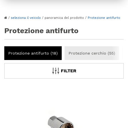
/
seleziona il veicolo
/
panoramica del prodotto
/
Protezione antifurto
Protezione antifurto
Protezione antifurto (18)
Protezione cerchio (55)
C
FILTER