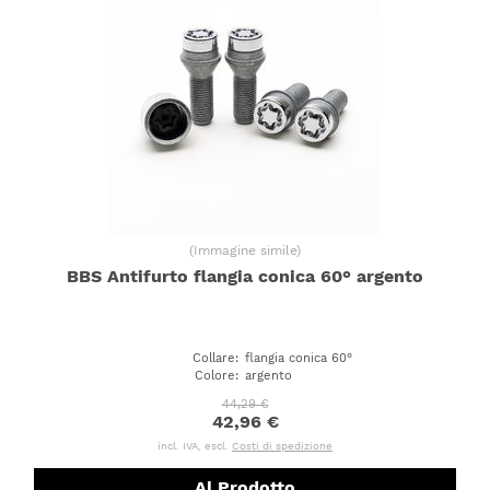
(
Immagine simile
)
BBS Antifurto flangia conica 60° argento
Collare
:
flangia conica 60°
Colore
:
argento
44,29 €
42,96 €
incl. IVA, escl.
Costi di spedizione
Al Prodotto