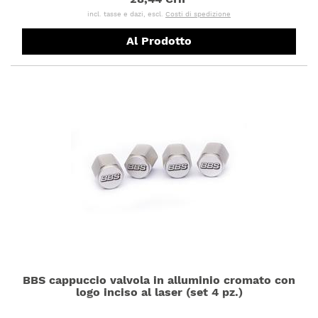
incl. tasse e dazi, escl.
Costi di spedizione
Al Prodotto
BBS cappuccio valvola in alluminio cromato con
logo inciso al laser (set 4 pz.)