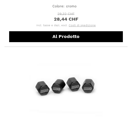
Colore
:
cromo
29,32 CHF
28,44 CHF
incl. tasse e dazi, escl.
Costi di spedizione
Al Prodotto