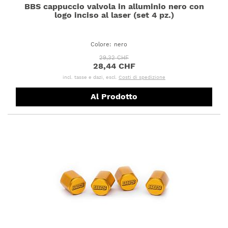
BBS cappuccio valvola in alluminio nero con
logo inciso al laser (set 4 pz.)
Colore
:
nero
29,32 CHF
28,44 CHF
incl. tasse e dazi, escl.
Costi di spedizione
Al Prodotto