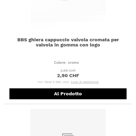
BBS ghiera cappuccio valvola cromata per
valvola in gomma con logo
Colore
:
cromo
2,99 CHF
2,90 CHF
incl. tasse e dazi, escl.
Costi di spedizione
Al Prodotto