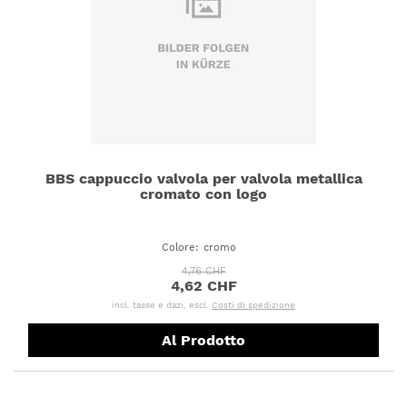
BBS cappuccio valvola per valvola metallica
cromato con logo
Colore
:
cromo
4,76 CHF
4,62 CHF
incl. tasse e dazi, escl.
Costi di spedizione
Al Prodotto