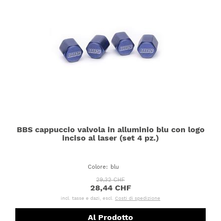
BBS cappuccio valvola in alluminio blu con logo
inciso al laser (set 4 pz.)
Colore
:
blu
29,32 CHF
28,44 CHF
incl. tasse e dazi, escl.
Costi di spedizione
Al Prodotto