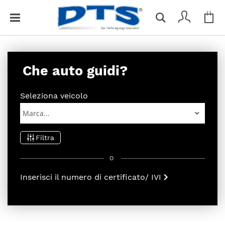
Car
C
Non hai articoli nel tuo carrello.
h
i
u
d
Che auto guidi?
i
Seleziona veicolo
Filtra
O
Inserisci il numero di certificato/ IVI