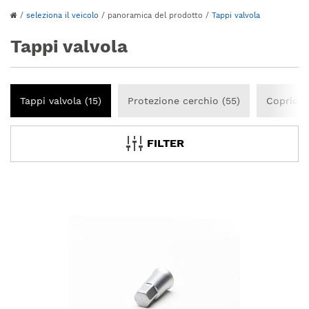
/
seleziona il veicolo
/
panoramica del prodotto
/
Tappi valvola
Tappi valvola
Tappi valvola (15)
Protezione cerchio (55)
Copricer
FILTER