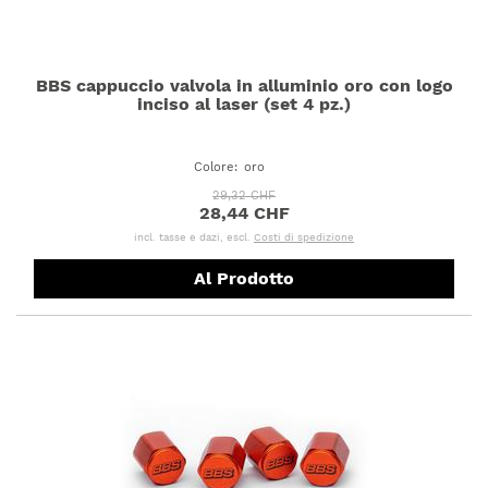
BBS cappuccio valvola in alluminio oro con logo
inciso al laser (set 4 pz.)
Colore
:
oro
29,32 CHF
28,44 CHF
incl. tasse e dazi, escl.
Costi di spedizione
Al Prodotto