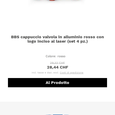
BBS cappuccio valvola in alluminio rosso con
logo inciso al laser (set 4 pz.)
Colore
:
rosso
29,32 CHF
28,44 CHF
incl. tasse e dazi, escl.
Costi di spedizione
Al Prodotto