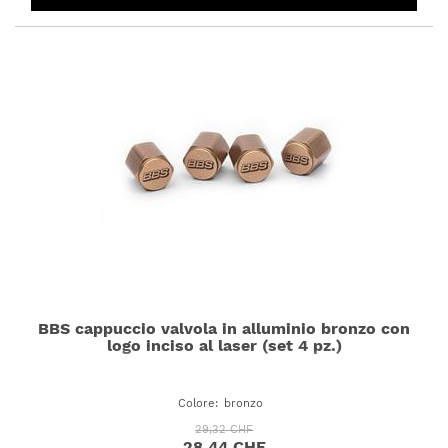
BBS cappuccio valvola in alluminio bronzo con
logo inciso al laser (set 4 pz.)
Colore
:
bronzo
29,32 CHF
28,44 CHF