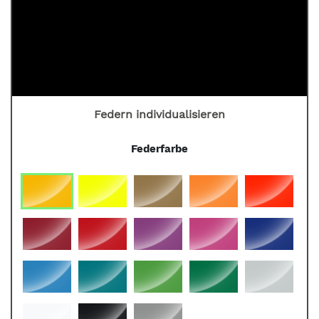
Federn individualisieren
Feder­farbe