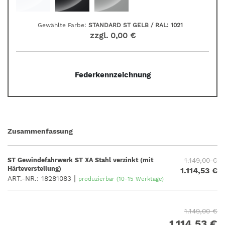
Gewählte Farbe:
STANDARD ST GELB / RAL: 1021
zzgl.
0,00 €
Feder­kenn­zeich­nung
Zusammenfassung
ST Gewindefahrwerk ST XA Stahl verzinkt (mit
1.149,00 €
Härteverstellung)
1.114,53 €
|
ART.-NR.:
18281083
produzierbar (10-15 Werktage)
1.149,00 €
1.114,53 €