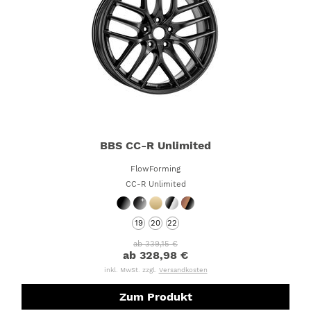
BBS CC-R Unlimited
FlowForming
CC-R Unlimited
19
20
22
ab 339,15 €
ab 328,98 €
inkl. MwSt. zzgl.
Versandkosten
Zum Produkt