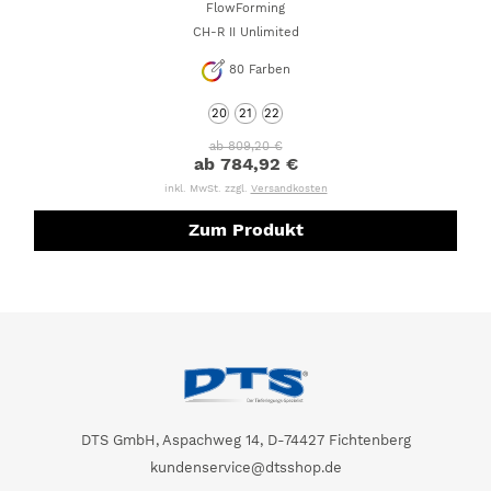
FlowForming
CH-R II Unlimited
80
Farben
20
21
22
ab 809,20 €
ab 784,92 €
inkl. MwSt. zzgl.
Versandkosten
Zum Produkt
DTS GmbH, Aspachweg 14, D-74427 Fichtenberg
kundenservice@dtsshop.de