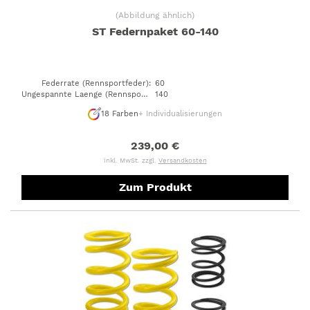
(
Abbildung ähnlich
)
ST Federnpaket 60-140
Federrate (Rennsportfeder)
:
60
Ungespannte Laenge (Rennsportfeder)
140
:
18
Farben
+ Individualisierungen
239,00 €
inkl. MwSt. zzgl.
Versandkosten
Zum Produkt