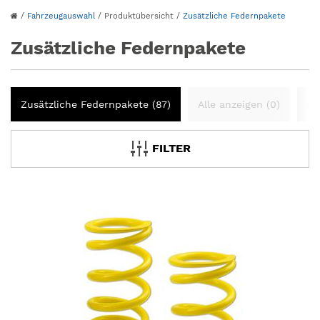
/
Fahrzeugauswahl
/
Produktübersicht
/
Zusätzliche Federnpakete
Zusätzliche Federnpakete
Zusätzliche Federnpakete (87)
Alle anzeigen (0)
Fa
FILTER