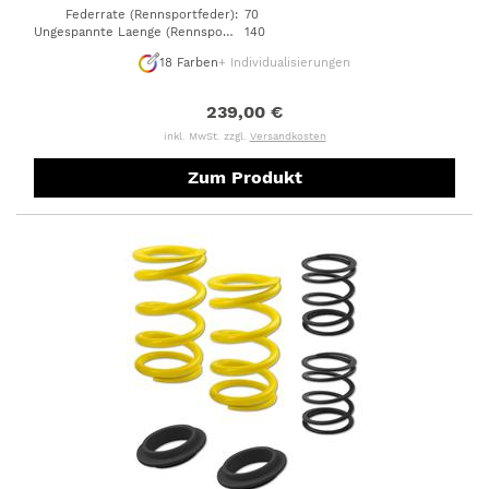
Federrate (Rennsportfeder)
:
70
Ungespannte Laenge (Rennsportfeder)
140
:
18
Farben
+ Individualisierungen
239,00 €
inkl. MwSt. zzgl.
Versandkosten
Zum Produkt