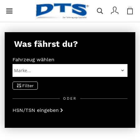
Me
S
Du hast keine Artikel im Warenkorb
c
h
l
i
Was fährst du?
e
ß
e
Fahrzeug wählen
n
Filter
ODER
HSN/TSN eingeben