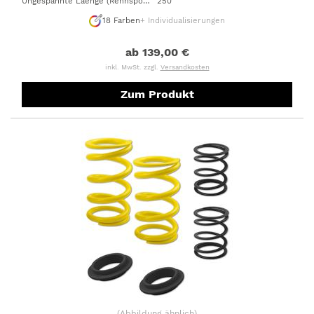
Ungespannte Laenge (Rennsportfeder)
250
:
18
Farben
+ Individualisierungen
ab 139,00 €
inkl. MwSt. zzgl.
Versandkosten
Zum Produkt
(
Abbildung ähnlich
)