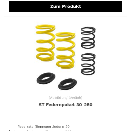
Zum Produkt
(
Abbildung ähnlich
)
ST Federnpaket 30-250
Federrate (Rennsportfeder)
:
30