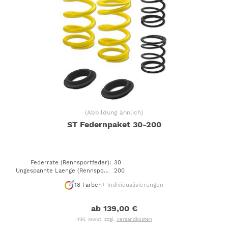
(
Abbildung ähnlich
)
ST Federnpaket 30-200
Federrate (Rennsportfeder)
:
30
Ungespannte Laenge (Rennsportfeder)
200
:
18
Farben
+ Individualisierungen
ab 139,00 €
inkl. MwSt. zzgl.
Versandkosten