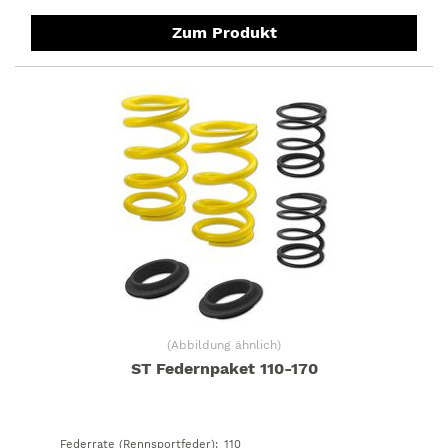
Zum Produkt
(
Abbildung ähnlich
)
ST Federnpaket 110-170
Federrate (Rennsportfeder)
:
110