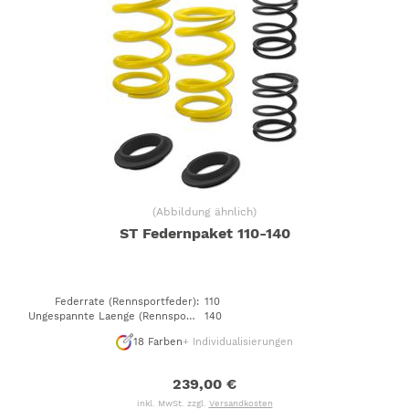
(
Abbildung ähnlich
)
ST Federnpaket 110-140
Federrate (Rennsportfeder)
:
110
Ungespannte Laenge (Rennsportfeder)
140
:
18
Farben
+ Individualisierungen
239,00 €
inkl. MwSt. zzgl.
Versandkosten