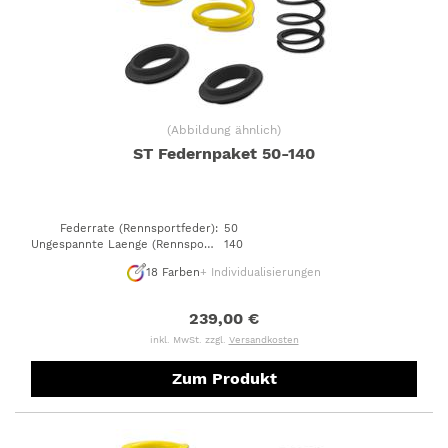
(
Abbildung ähnlich
)
ST Federnpaket 50-140
Federrate (Rennsportfeder)
:
50
Ungespannte Laenge (Rennsportfeder)
140
:
18
Farben
+ Individualisierungen
239,00 €
inkl. MwSt. zzgl.
Versandkosten
Zum Produkt