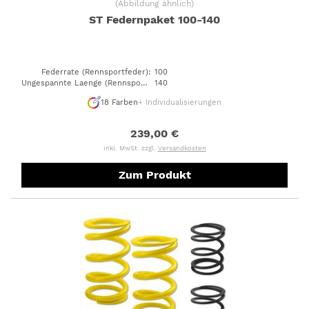
(
Abbildung ähnlich
)
ST Federnpaket 100-140
Federrate (Rennsportfeder)
:
100
Ungespannte Laenge (Rennsportfeder)
140
:
18
Farben
+ Individualisierungen
239,00 €
inkl. MwSt. zzgl.
Versandkosten
Zum Produkt