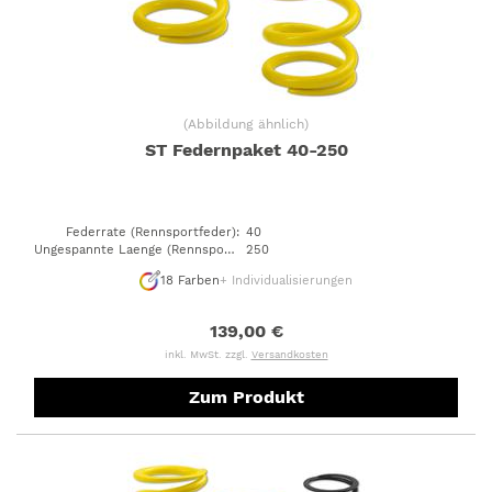
(
Abbildung ähnlich
)
ST Federnpaket 40-250
Federrate (Rennsportfeder)
:
40
Ungespannte Laenge (Rennsportfeder)
250
:
18
Farben
+ Individualisierungen
139,00 €
inkl. MwSt. zzgl.
Versandkosten
Zum Produkt