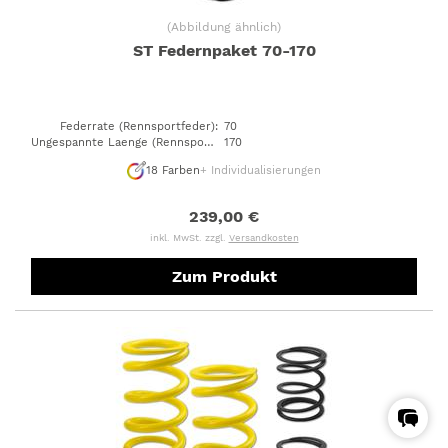
(
Abbildung ähnlich
)
ST Federnpaket 70-170
Federrate (Rennsportfeder)
:
70
Ungespannte Laenge (Rennsportfeder)
170
:
18
Farben
+ Individualisierungen
239,00 €
inkl. MwSt. zzgl.
Versandkosten
Zum Produkt