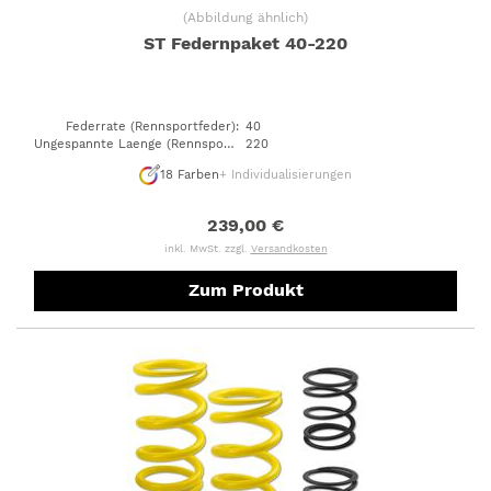
(
Abbildung ähnlich
)
ST Federnpaket 40-220
Federrate (Rennsportfeder)
:
40
Ungespannte Laenge (Rennsportfeder)
220
:
18
Farben
+ Individualisierungen
239,00 €
inkl. MwSt. zzgl.
Versandkosten
Zum Produkt