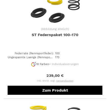
(
Abbildung ähnlich
)
ST Federnpaket 100-170
Federrate (Rennsportfeder)
:
100
Ungespannte Laenge (Rennsportfeder)
170
:
18
Farben
+ Individualisierungen
239,00 €
inkl. MwSt. zzgl.
Versandkosten
Zum Produkt