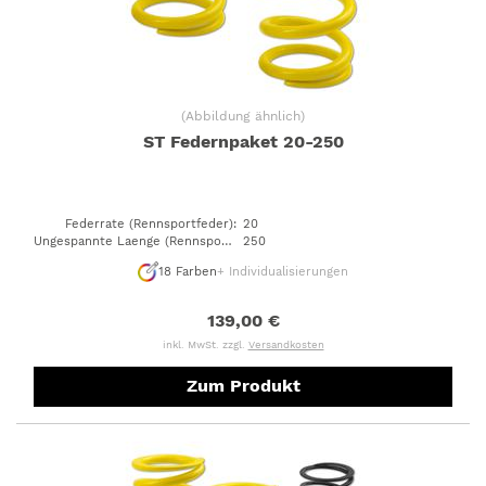
(
Abbildung ähnlich
)
ST Federnpaket 20-250
Federrate (Rennsportfeder)
:
20
Ungespannte Laenge (Rennsportfeder)
250
:
18
Farben
+ Individualisierungen
139,00 €
inkl. MwSt. zzgl.
Versandkosten
Zum Produkt