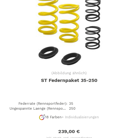
(
Abbildung ähnlich
)
ST Federnpaket 35-250
Federrate (Rennsportfeder)
:
35
Ungespannte Laenge (Rennsportfeder)
250
:
18
Farben
+ Individualisierungen
239,00 €
inkl. MwSt. zzgl.
Versandkosten