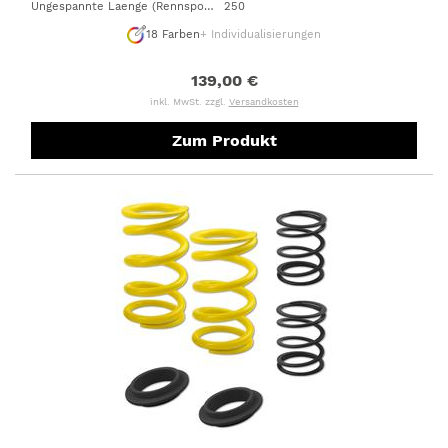
Ungespannte Laenge (Rennsportfeder)
250
:
18
Farben
+ Individualisierungen
139,00 €
inkl. MwSt. zzgl.
Versandkosten
Zum Produkt