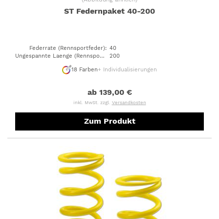
ST Federnpaket 40-200
Federrate (Rennsportfeder)
:
40
Ungespannte Laenge (Rennsportfeder)
200
:
18
Farben
+ Individualisierungen
ab 139,00 €
inkl. MwSt. zzgl.
Versandkosten
Zum Produkt