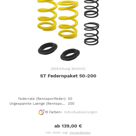
(
Abbildung ähnlich
)
ST Federnpaket 50-200
Federrate (Rennsportfeder)
:
50
Ungespannte Laenge (Rennsportfeder)
200
:
18
Farben
+ Individualisierungen
ab 139,00 €
inkl. MwSt. zzgl.
Versandkosten