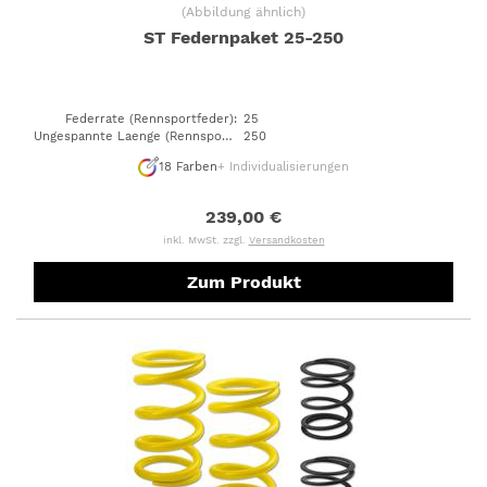
(
Abbildung ähnlich
)
ST Federnpaket 25-250
Federrate (Rennsportfeder)
:
25
Ungespannte Laenge (Rennsportfeder)
250
:
18
Farben
+ Individualisierungen
239,00 €
inkl. MwSt. zzgl.
Versandkosten
Zum Produkt