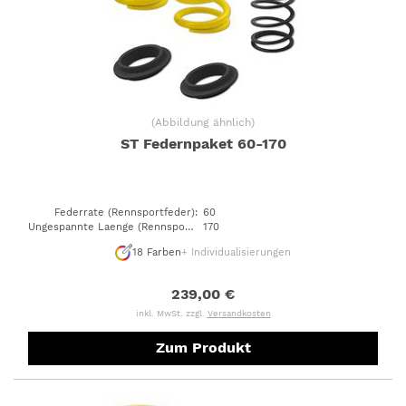
(
Abbildung ähnlich
)
ST Federnpaket 60-170
Federrate (Rennsportfeder)
:
60
Ungespannte Laenge (Rennsportfeder)
170
:
18
Farben
+ Individualisierungen
239,00 €
inkl. MwSt. zzgl.
Versandkosten
Zum Produkt