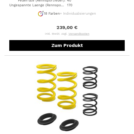
Federrate (Rennsportfeder)
:
40
Ungespannte Laenge (Rennsportfeder)
170
:
18
Farben
+ Individualisierungen
239,00 €
inkl. MwSt. zzgl.
Versandkosten
Zum Produkt