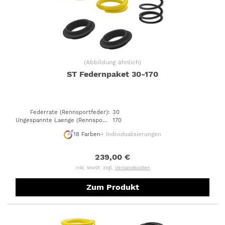
(
Abbildung ähnlich
)
ST Federnpaket 30-170
Federrate (Rennsportfeder)
:
30
Ungespannte Laenge (Rennsportfeder)
170
:
18
Farben
+ Individualisierungen
239,00 €
inkl. MwSt. zzgl.
Versandkosten
Zum Produkt