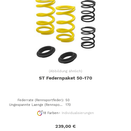
(
Abbildung ähnlich
)
ST Federnpaket 50-170
Federrate (Rennsportfeder)
:
50
Ungespannte Laenge (Rennsportfeder)
170
:
18
Farben
+ Individualisierungen
239,00 €