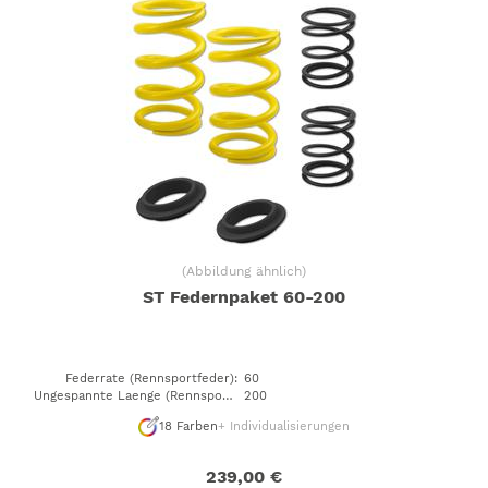
(
Abbildung ähnlich
)
ST Federnpaket 60-200
Federrate (Rennsportfeder)
:
60
Ungespannte Laenge (Rennsportfeder)
200
:
18
Farben
+ Individualisierungen
239,00 €