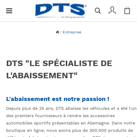
Mon
F
Vous n'avez aucun article dans votre panier.
e
r
m
Entreprise
e
r
DTS "LE SPÉCIALISTE DE
L'ABAISSEMENT"
L'abaissement est notre passion !
Depuis plus de 25 ans, DTS abaisse les véhicules et a été l'un
des premiers fournisseurs à rendre les accessoires
automobiles sportifs présentables en Allemagne. Dans notre
boutique en ligne, nous avons plus de 300.000 produits de