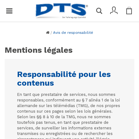
Mon
F
Vous n'avez aucun article dans votre panier.
e
r
m
Avis de responsabilité
e
r
Mentions légales
Responsabilité pour les
contenus
En tant que prestataire de services, nous sommes
responsables, conformément au § 7 alinéa 1 de la loi
allemande sur les télémédias (TMG), de nos propres
contenus sur ces pages selon les lois générales.
Selon les §§ 8 à 10 de la TMG, nous ne sommes
toutefois pas tenus, en tant que prestataire de
services, de surveiller les informations externes
transmises ou enregistrées ou de rechercher les