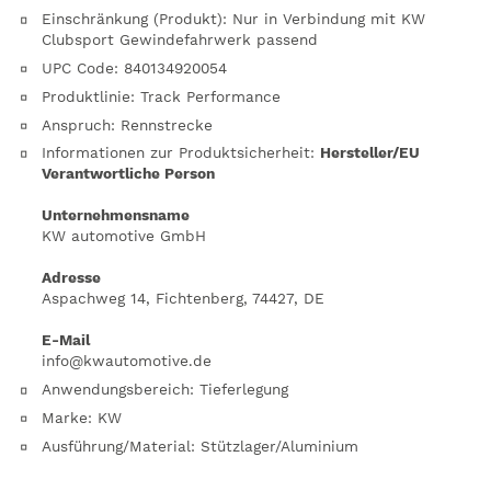
Einschränkung (Produkt)
:
Nur in Verbindung mit KW
Clubsport Gewindefahrwerk passend
UPC Code
:
840134920054
Produktlinie
:
Track Performance
Anspruch
:
Rennstrecke
Informationen zur Produktsicherheit
:
Hersteller/EU
Verantwortliche Person
Unternehmensname
KW automotive GmbH
Adresse
Aspachweg 14, Fichtenberg, 74427, DE
E-Mail
info@kwautomotive.de
Anwendungsbereich
:
Tieferlegung
Marke
:
KW
Ausführung/Material
:
Stützlager/Aluminium