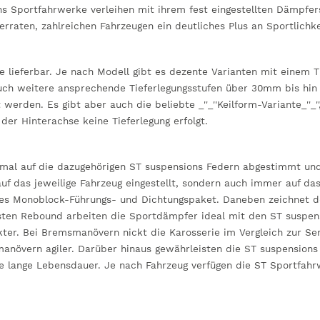
ns Sportfahrwerke verleihen mit ihrem fest eingestellten Dämpfe
aten, zahlreichen Fahrzeugen ein deutliches Plus an Sportlichke
ge lieferbar. Je nach Modell gibt es dezente Varianten mit einem
auch weitere ansprechende Tieferlegungsstufen über 30mm bis hi
rden. Es gibt aber auch die beliebte _''_''Keilform-Variante_''_'
er Hinterachse keine Tieferlegung erfolgt.
mal auf die dazugehörigen ST suspensions Federn abgestimmt und 
 auf das jeweilige Fahrzeug eingestellt, sondern auch immer auf d
ges Monoblock-Führungs- und Dichtungspaket. Daneben zeichnet d
sten Rebound arbeiten die Sportdämpfer ideal mit den ST suspen
er. Bei Bremsmanövern nickt die Karosserie im Vergleich zur Seri
rmanövern agiler. Darüber hinaus gewährleisten die ST suspensio
ne lange Lebensdauer. Je nach Fahrzeug verfügen die ST Sportfah