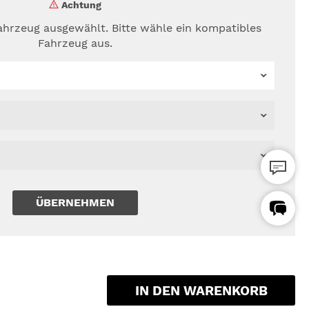
für Opel
Achtung
für Skoda
ahrzeug ausgewählt. Bitte wähle ein kompatibles
Fahrzeug aus.
für Seat / Cupra
ÜBERNEHMEN
IN DEN WARENKORB