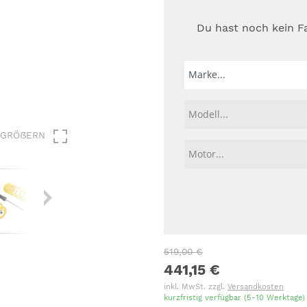
chlösser
Du hast noch kein F
nschlösser
gen
RGRÖßERN
519,00 €
441,15 €
inkl. MwSt. zzgl.
Versandkosten
kurzfristig verfügbar (5-10 Werktage)