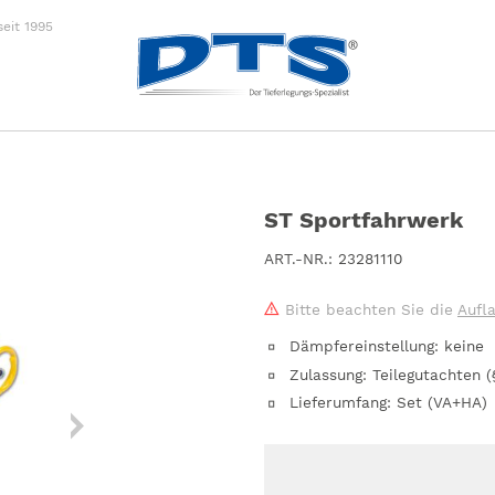
eit 1995
ÖR
MERCHANDISE
UNSE
Merchandise
ST Sportfahrwerk
ART.-NR.:
23281110
Bitte beachten Sie die
Aufl
Dämpfereinstellung
:
keine
Zulassung
:
Teilegutachten (
Lieferumfang
:
Set (VA+HA)
G