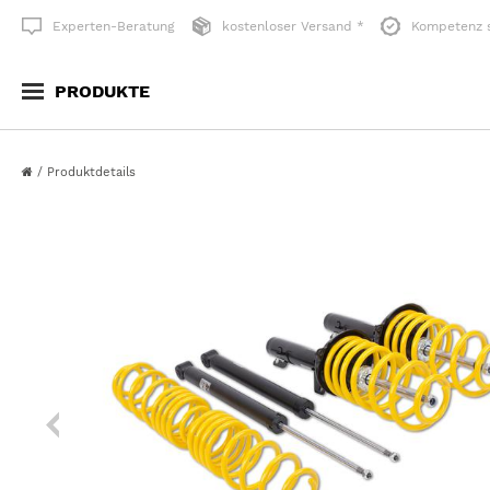
Experten-Beratung
kostenloser Versand *
Kompetenz s
PRODUKTE
FAHRWERKSTECHNIK
RÄDER & RADZUBEH
/
Produktdetails
Tieferlegen
Alle Räder anzeigen
Serienersatz
Style-Zubehör
Höherlegen
Standard-Radsystem
Alle anzeigen
Unlimited-Radsystem
Fahrwerkszubehör
SPUR­VER­BREITERUN
FLÜGELTÜREN
Spurverbreiterungen
Flügeltüren