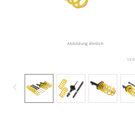
Radmuttern / Felgens
Gasdruckfedern
Radschrauben / Felge
Zubehör
Radnabenverlängerun
Abbildung ähnlich
VE