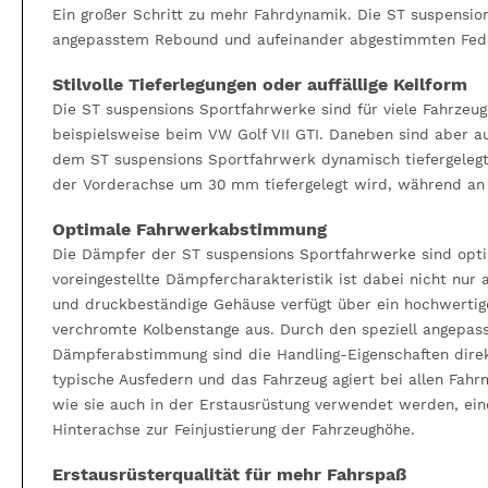
Ein großer Schritt zu mehr Fahrdynamik. Die ST suspensio
angepasstem Rebound und aufeinander abgestimmten Federr
Stilvolle Tieferlegungen oder auffällige Keilform
Die ST suspensions Sportfahrwerke sind für viele Fahrzeu
beispielsweise beim VW Golf VII GTI. Daneben sind aber 
dem ST suspensions Sportfahrwerk dynamisch tiefergelegt we
der Vorderachse um 30 mm tiefergelegt wird, während an d
Optimale Fahrwerkabstimmung
Die Dämpfer der ST suspensions Sportfahrwerke sind opti
voreingestellte Dämpfercharakteristik ist dabei nicht nur
und druckbeständige Gehäuse verfügt über ein hochwerti
verchromte Kolbenstange aus. Durch den speziell angepas
Dämpferabstimmung sind die Handling-Eigenschaften direkt
typische Ausfedern und das Fahrzeug agiert bei allen Fah
wie sie auch in der Erstausrüstung verwendet werden, ei
Hinterachse zur Feinjustierung der Fahrzeughöhe.
Erstausrüsterqualität für mehr Fahrspaß