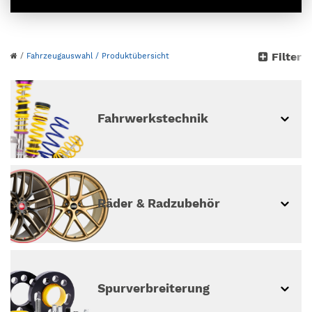
Bitte wähle dein Auto
Filter
/
Fahrzeugauswahl
/ Produktübersicht
aus
weiter ohne Fahrzeugauswahl
Fahrwerkstechnik
Räder & Radzubehör
Spur­ver­breiterung