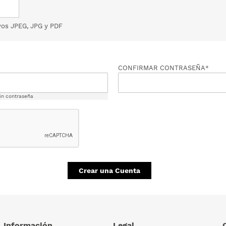
vos JPEG, JPG y PDF
CONFIRMAR CONTRASEÑA
in contraseña
Crear una Cuenta
Información
Legal