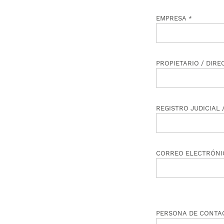
Separadores de rueda
EMPRESA
muelles de compresión de gas
Tuercas/cerrojos de r
Accesorios
Tornillos/cerrojos de 
PROPIETARIO / DIR
Extensiones de buje
REGISTRO JUDICIAL
CORREO ELECTRÓNI
PERSONA DE CONTA