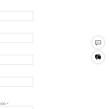
para Opel
para Skoda
para Seat / Cupra
LIDO