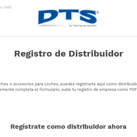
e 1995
IOS
MERCANCÍA
NUES
Registro de Distribuidor
tas
Mercancía
ches o accesorios para coches, puedes registrarte aquí como distribuido
lemente completa el formulario, sube tu registro de empresa como PDF 
ndar
mited
Regístrate como distribuidor ahora
UEDA