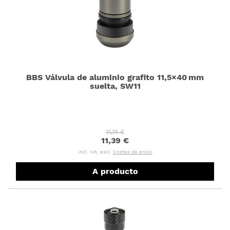
BBS Válvula de aluminio grafito 11,5×40 mm
suelta, SW11
11,74 €
11,39 €
incl. IVA, excl.
Costes de envío
A producto