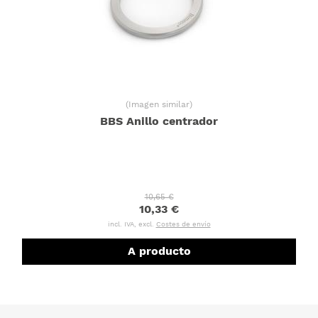
(
Imagen similar
)
BBS Anillo centrador
10,65 €
10,33 €
incl. IVA, excl.
Costes de envío
A producto